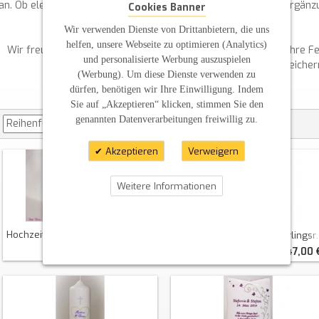
an. Ob elegant, modern oder klassisch – finden Sie die ideale Ergänzu
Cookies Banner
setzen.
Wir verwenden Dienste von Drittanbietern, die uns
helfen, unsere Webseite zu optimieren (Analytics)
Wir freuen uns darauf, mit Ihnen zusammenzuarbeiten und Ihre Feier
und personalisierte Werbung auszuspielen
gestalteten Kerze zu bereicher
(Werbung). Um diese Dienste verwenden zu
dürfen, benötigen wir Ihre Einwilligung. Indem
Sie auf „Akzeptieren“ klicken, stimmen Sie den
genannten Datenverarbeitungen freiwillig zu.
Akzeptieren
Verweigern
Weitere Informationen
Hochzeitskerze Herzbaum Und Katzenliebe
Hochzeitskerze Schmetterlingsranken Mit Spruch Viereckig Groß
42,36 €
47,00 