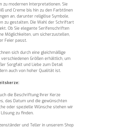
in zu modernen Interpretationen. Sie
iß und Creme bis hin zu den Farbtönen
ungen an, darunter religiöse Symbole,
 zu gestalten. Die Wahl der Schriftart
pekt. Ob Sie elegante Serifenschriften
e Möglichkeiten, um sicherzustellen,
er Feier passt.
chnen sich durch eine gleichmäßige
n verschiedenen Größen erhältlich, um
ßer Sorgfalt und Liebe zum Detail
dern auch von hoher Qualität ist.
eitskerze:
ch die Beschriftung Ihrer Kerze
res, das Datum und die gewünschten
üche oder spezielle Wünsche stehen wir
Lösung zu finden.
rzenständer und Teller in unserem Shop