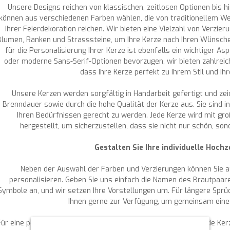
Unsere Designs reichen von klassischen, zeitlosen Optionen bis h
können aus verschiedenen Farben wählen, die von traditionellem We
Ihrer Feierdekoration reichen. Wir bieten eine Vielzahl von Verzier
Blumen, Ranken und Strasssteine, um Ihre Kerze nach Ihren Wünschen
für die Personalisierung Ihrer Kerze ist ebenfalls ein wichtiger As
oder moderne Sans-Serif-Optionen bevorzugen, wir bieten zahlreich
dass Ihre Kerze perfekt zu Ihrem Stil und Ihr
Unsere Kerzen werden sorgfältig in Handarbeit gefertigt und zei
Brenndauer sowie durch die hohe Qualität der Kerze aus. Sie sind i
Ihren Bedürfnissen gerecht zu werden. Jede Kerze wird mit gro
hergestellt, um sicherzustellen, dass sie nicht nur schön, son
Gestalten Sie Ihre individuelle Hochz
Neben der Auswahl der Farben und Verzierungen können Sie au
personalisieren. Geben Sie uns einfach die Namen des Brautpaa
Symbole an, und wir setzen Ihre Vorstellungen um. Für längere Spr
Ihnen gerne zur Verfügung, um gemeinsam eine 
Für eine perfekte Präsentation Ihrer Kerzen bieten wir passende Ke