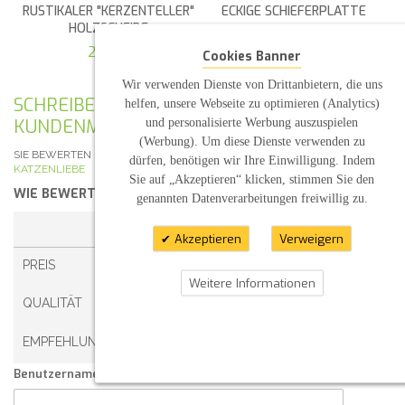
RUSTIKALER "KERZENTELLER"
ECKIGE SCHIEFERPLATTE
HOLZSCHEIBE
3,30 €
2,20 €
Cookies Banner
Wir verwenden Dienste von Drittanbietern, die uns
SCHREIBEN SIE IHRE EIGENE
helfen, unsere Webseite zu optimieren (Analytics)
KUNDENMEINUNG
und personalisierte Werbung auszuspielen
(Werbung). Um diese Dienste verwenden zu
SIE BEWERTEN DEN ARTIKEL:
HOCHZEITSKERZE HERZBAUM UND
dürfen, benötigen wir Ihre Einwilligung. Indem
KATZENLIEBE
Sie auf „Akzeptieren“ klicken, stimmen Sie den
WIE BEWERTEN SIE DIESEN ARTIKEL?
*
genannten Datenverarbeitungen freiwillig zu.
1 STERN
2 STERNE
3 STERNE
4 STERNE
Akzeptieren
Verweigern
PREIS
Weitere Informationen
QUALITÄT
EMPFEHLUNG
Benutzername: