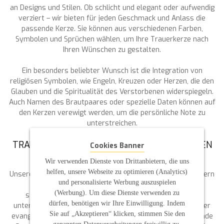
an Designs und Stilen. Ob schlicht und elegant oder aufwendig
verziert – wir bieten für jeden Geschmack und Anlass die
passende Kerze. Sie können aus verschiedenen Farben,
Symbolen und Sprüchen wählen, um Ihre Trauerkerze nach
Ihren Wünschen zu gestalten.
Ein besonders beliebter Wunsch ist die Integration von
religiösen Symbolen, wie Engeln, Kreuzen oder Herzen, die den
Glauben und die Spiritualität des Verstorbenen widerspiegeln.
Auch Namen des Brautpaares oder spezielle Daten können auf
den Kerzen verewigt werden, um die persönliche Note zu
unterstreichen.
TRAUERFEIERN IN VERSCHIEDENEN RELIGIÖSEN
Cookies Banner
UND KULTURELLEN KONTEXTEN
Wir verwenden Dienste von Drittanbietern, die uns
helfen, unsere Webseite zu optimieren (Analytics)
Unsere Trauerkerzen sind nicht nur für kirchliche Trauerfeiern
und personalisierte Werbung auszuspielen
geeignet, sondern auch für freie Trauungen und
(Werbung). Um diese Dienste verwenden zu
standesamtliche Trauungen. Wir berücksichtigen die
dürfen, benötigen wir Ihre Einwilligung. Indem
unterschiedlichen Bedürfnisse und Traditionen, sei es in der
Sie auf „Akzeptieren“ klicken, stimmen Sie den
evangelischen oder katholischen Kirche, und bieten passende