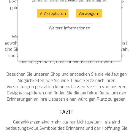
genannten Datenverarbeitungen freiwillig zu.
Gestaltungsmöglichkeiten für jede Zeremonie. Auch für die
goldene Hochzeit oder spezielle Gedenktage haben wir die
Akzeptieren
Verweigern
richtige Kerze im Angebot.
DIE PERFEKTE TRAUERKERZE FINDEN
Weitere Informationen
Wenn Sie auf der Suche nach einer Trauerkerze sind, die
sowohl qualitativ hochwertig als auch individuell gestaltbar ist,
sind Sie bei uns genau richtig. Wir stehen Ihnen bei der Auswahl
und Gestaltung Ihrer Gedenkkerze gerne beratend zur Seite
und sorgen dafür, dass Ihr Wunsch erfüllt wird.
Besuchen Sie unseren Shop und entdecken Sie die vielfältigen
Möglichkeiten, wie Sie eine Trauerkerze nach Ihren
Vorstellungen gestalten können. Lassen Sie sich von unseren
Designs inspirieren und finden Sie die perfekte Kerze, um den
Erinnerungen an Ihre Liebsten einen würdigen Platz zu geben.
FAZIT
Gedenkkerzen sind mehr als nur Lichtquellen – sie sind
bedeutungsvolle Symbole des Erinnerns und der Hoffnung. Sie