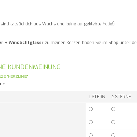
 sind tatsächlich aus Wachs und keine aufgeklebte Folie!)
er + Windlichtgläser
zu meinen Kerzen finden Sie im Shop unter der
GENE KUNDENMEINUNG
ZE "HERZLINIE"
?
*
1 STERN
2 STERNE