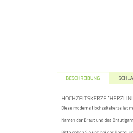
BESCHREIBUNG
SCHL
HOCHZEITSKERZE "HERZLINI
Diese moderne Hochzeitskerze ist mit 
Namen der Braut und des Bräutiga
Bitte geben Sie uns bei der Bestell