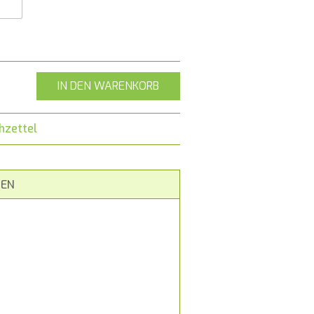
IN DEN WARENKORB
hzettel
EN