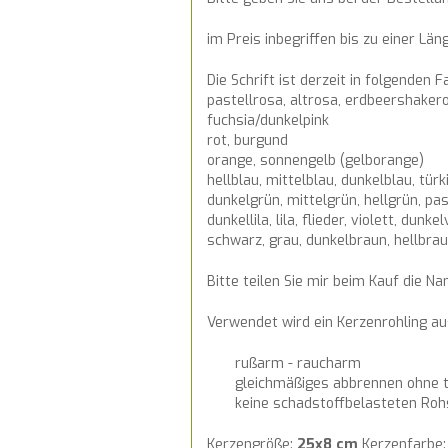
im Preis inbegriffen bis zu einer Län
Die Schrift ist derzeit in folgenden 
pastellrosa, altrosa, erdbeershaker
fuchsia/dunkelpink
rot, burgund
orange, sonnengelb (gelborange)
hellblau, mittelblau, dunkelblau, türk
dunkelgrün, mittelgrün, hellgrün, pa
dunkellila, lila, flieder, violett, dunkel
schwarz, grau, dunkelbraun, hellbra
Bitte teilen Sie mir beim Kauf die N
Verwendet wird ein Kerzenrohling 
rußarm - raucharm
gleichmäßiges abbrennen ohne t
keine schadstoffbelasteten Roh
Kerzengröße:
25x8 cm
Kerzenfarbe