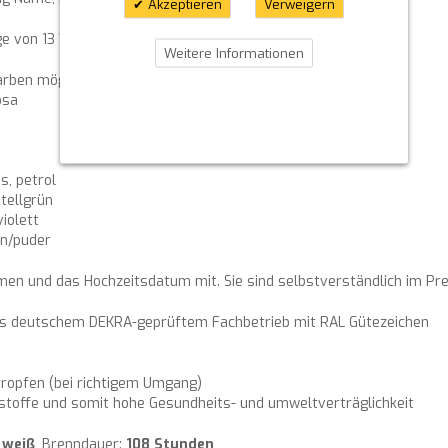
Akzeptieren
Verweigern
ge von 13 Wörtern.
Weitere Informationen
Farben möglich:
osa
is, petrol
stellgrün
violett
un/puder
amen und das Hochzeitsdatum mit. Sie sind selbstverständlich im Pre
aus deutschem DEKRA-geprüftem Fachbetrieb mit RAL Gütezeichen
ropfen (bei richtigem Umgang)
stoffe und somit hohe Gesundheits- und umweltverträglichkeit
:
weiß
, Brenndauer:
108 Stunden