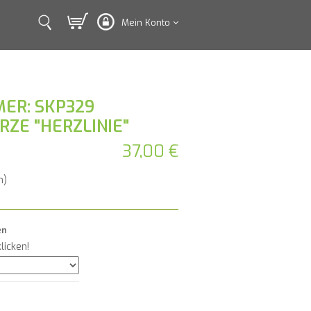
Mein Konto
ER: SKP329
ZE "HERZLINIE"
37,00 €
n)
en
licken!