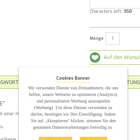
Characters left:
350
Menge
Auf den Wunsc
Cookies Banner
AGWORT
ZUSATZINFORMATION
BEWERTUNG
Wir verwenden Dienste von Drittanbietern, die uns
helfen, unsere Webseite zu optimieren (Analytics)
und personalisierte Werbung auszuspielen
E"
(Werbung). Um diese Dienste verwenden zu
einer Herzlinie verziert. Darin befinden sich die
dürfen, benötigen wir Ihre Einwilligung. Indem
Sie auf „Akzeptieren“ klicken, stimmen Sie den
ms.
genannten Datenverarbeitungen freiwillig zu.
ung Name, Datum und Spruch mit an, diese sind