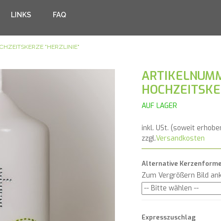
LINKS
FAQ
CHZEITSKERZE "HERZLINIE"
ARTIKELNUMM
HOCHZEITSKER
AUF LAGER
inkl. USt. (soweit erhobe
zzgl.
Versandkosten
Alternative Kerzenform
Zum Vergrößern Bild ank
Expresszuschlag