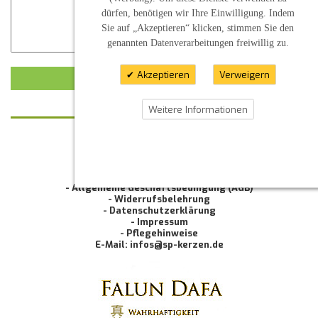
dürfen, benötigen wir Ihre Einwilligung. Indem
Sie auf „Akzeptieren“ klicken, stimmen Sie den
genannten Datenverarbeitungen freiwillig zu.
Akzeptieren
Verweigern
KUNDENMEINUNG ABSCHICKEN
Weitere Informationen
KONTAKT
INFORMATION
- Allgemeine Geschäftsbedingung (AGB)
- Widerrufsbelehrung
- Datenschutzerklärung
- Impressum
- Pflegehinweise
E-Mail: infos@sp-kerzen.de