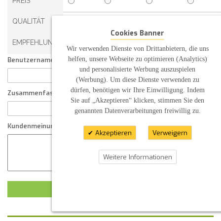
PREIS
QUALITÄT
Cookies Banner
EMPFEHLUNG
Wir verwenden Dienste von Drittanbietern, die uns
helfen, unsere Webseite zu optimieren (Analytics)
Benutzername:
und personalisierte Werbung auszuspielen
(Werbung). Um diese Dienste verwenden zu
dürfen, benötigen wir Ihre Einwilligung. Indem
Zusammenfassung Ihrer Kundenmeinung
Sie auf „Akzeptieren“ klicken, stimmen Sie den
genannten Datenverarbeitungen freiwillig zu.
Kundenmeinung
Akzeptieren
Verweigern
Weitere Informationen
KUNDENMEINUNG ABSCHICKEN