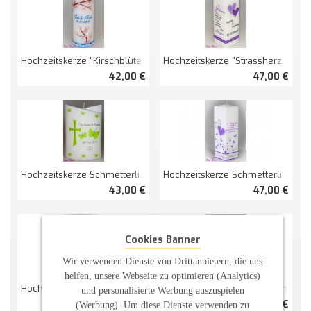
Hochzeitskerze "Kirschblüten" Mit Teelichteinsatz
Hochzeitskerze "Strassherz" Viereckig Groß
42,00 €
47,00 €
Hochzeitskerze Schmetterlinge Doppelt Oval Abg.
Hochzeitskerze Schmetterlingsranken Mit Spruch Viereckig Groß
43,00 €
47,00 €
Cookies Banner
Wir verwenden Dienste von Drittanbietern, die uns
helfen, unsere Webseite zu optimieren (Analytics)
Hochzeitskerze "Birds In Love"
Hochzeitskerze "Bergspitzen"
und personalisierte Werbung auszuspielen
37,00 €
41,00 €
(Werbung). Um diese Dienste verwenden zu