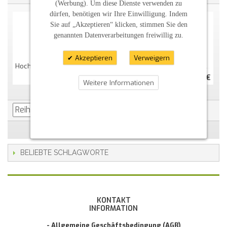
(Werbung). Um diese Dienste verwenden zu
dürfen, benötigen wir Ihre Einwilligung. Indem
Sie auf „Akzeptieren“ klicken, stimmen Sie den
genannten Datenverarbeitungen freiwillig zu.
Akzeptieren
Verweigern
Hochzeitskerze "rustik" Mit Herzbaum
Hochzeitskerze Rustik "Blüten"
44,36 €
48,50 €
Weitere Informationen
BELIEBTE SCHLAGWORTE
KONTAKT
INFORMATION
- Allgemeine Geschäftsbedingung (AGB)