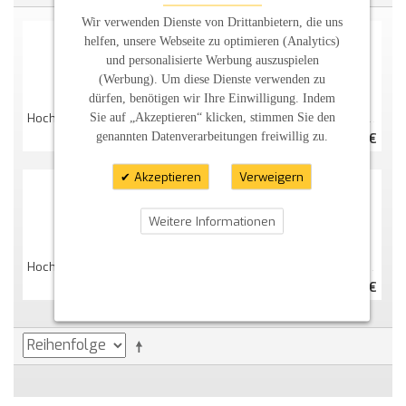
Wir verwenden Dienste von Drittanbietern, die uns
helfen, unsere Webseite zu optimieren (Analytics)
und personalisierte Werbung auszuspielen
(Werbung). Um diese Dienste verwenden zu
dürfen, benötigen wir Ihre Einwilligung. Indem
Sie auf „Akzeptieren“ klicken, stimmen Sie den
Hochzeitskerze "romantisch" Mit Blättern
Hochzeitskerze Monogramm Gold
genannten Datenverarbeitungen freiwillig zu.
40,00 €
35,00 €
Akzeptieren
Verweigern
Weitere Informationen
Hochzeitskerze "Kreuz Mit Blüten" Und Spruch
Hochzeitskerze "Zitronenkranz"
39,00 €
37,00 €