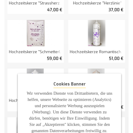
Hochzeitskerze "Strassherz" Viereckig Groß
Hochzeitskerze "Herzlinie"
47,00 €
37,00 €
Hochzeitskerze Romantisch Mit Blättern Perlmutt
Hochzeitskerze "Schmetterlingsranken" Doppelt Oval Abg.
51,00 €
59,00 €
Cookies Banner
Wir verwenden Dienste von Drittanbietern, die uns
helfen, unsere Webseite zu optimieren (Analytics)
Hochzeitskerze Schmetterlinge Und Blütenranken
Hochzeitskerze Herzbaum Perlmutt
und personalisierte Werbung auszuspielen
29,75 €
51,36 €
(Werbung). Um diese Dienste verwenden zu
dürfen, benötigen wir Ihre Einwilligung. Indem
Sie auf „Akzeptieren“ klicken, stimmen Sie den
genannten Datenverarbeitungen freiwillig zu.