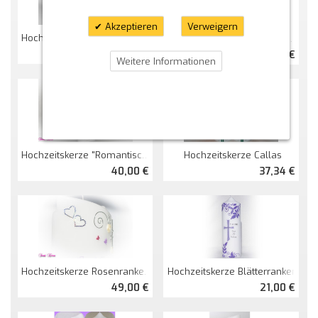
Akzeptieren
Verweigern
Hochzeitskerze Herzbaum Mit Schmetterlingen
Hochzeitskerze "S&P" Ohne Kreuz
44,36 €
26,33 €
Weitere Informationen
Hochzeitskerze "romantisch" Mit Blättern
Hochzeitskerze Callas
40,00 €
37,34 €
Hochzeitskerze Rosenranken Doppelt Oval Abg.
Hochzeitskerze Blätterranken
49,00 €
21,00 €