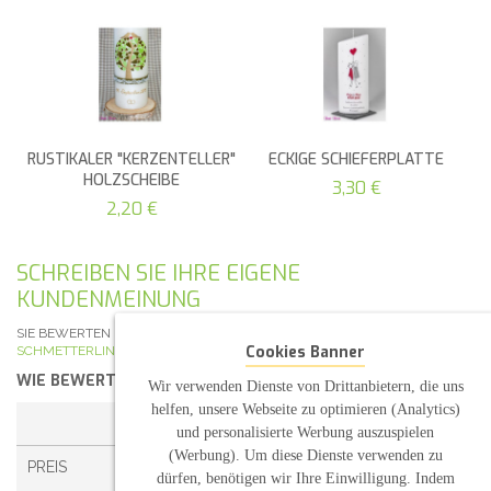
RUSTIKALER "KERZENTELLER"
ECKIGE SCHIEFERPLATTE
HOLZSCHEIBE
3,30 €
2,20 €
SCHREIBEN SIE IHRE EIGENE
KUNDENMEINUNG
SIE BEWERTEN DEN ARTIKEL:
HOCHZEITSKERZE BRAUTPAAR
Cookies Banner
SCHMETTERLINGE
WIE BEWERTEN SIE DIESEN ARTIKEL?
*
Wir verwenden Dienste von Drittanbietern, die uns
helfen, unsere Webseite zu optimieren (Analytics)
1 STERN
2 STERNE
3 STERNE
4 STERNE
und personalisierte Werbung auszuspielen
(Werbung). Um diese Dienste verwenden zu
PREIS
dürfen, benötigen wir Ihre Einwilligung. Indem