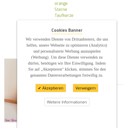
orange
Sterne
Taufkerze
türkis
Vögel
Cookies Banner
Wal
Wir verwenden Dienste von Drittanbietern, die uns
Kommentare
| Posted By :
peter
helfen, unsere Webseite zu optimieren (Analytics)
GRILLMAIER
und personalisierte Werbung auszuspielen
(Werbung). Um diese Dienste verwenden zu
KLEINE KERZE FÜR DIE
dürfen, benötigen wir Ihre Einwilligung. Indem
STANDESAMTLICHE
Sie auf „Akzeptieren“ klicken, stimmen Sie den
TRAUUNG
genannten Datenverarbeitungen freiwillig zu.
17.01.2020 09:39
Akzeptieren
Verweigern
Individuelle Hochzeitskerze
mit Brautpaar in bordeaux
Weitere Informationen
Kerze Stumpe weiß
EIntrag 321.19
mehr lesen