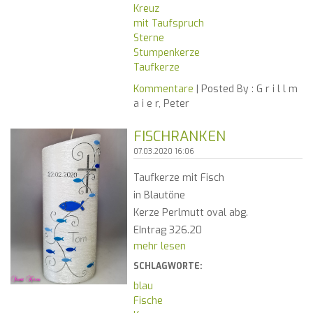
Kreuz
mit Taufspruch
Sterne
Stumpenkerze
Taufkerze
Kommentare
| Posted By :
G r i l l m
a i e r, Peter
FISCHRANKEN
07.03.2020 16:06
Taufkerze mit Fisch
in Blautöne
Kerze Perlmutt oval abg.
EIntrag 326.20
mehr lesen
SCHLAGWORTE:
blau
Fische