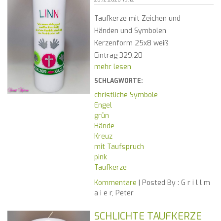
Taufkerze mit Zeichen und
Händen und Symbolen
Kerzenform 25x8 weiß
Eintrag 329.20
mehr lesen
SCHLAGWORTE:
christliche Symbole
Engel
grün
Hände
Kreuz
mit Taufspruch
pink
Taufkerze
Kommentare
| Posted By :
G r i l l m
a i e r, Peter
SCHLICHTE TAUFKERZE