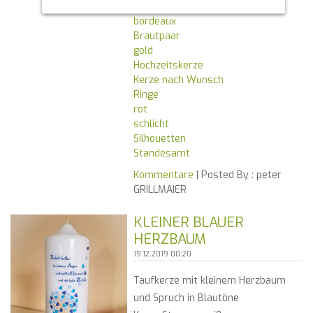
SCHLAGWORTE:
bordeaux
Brautpaar
gold
Hochzeitskerze
Kerze nach Wunsch
Ringe
rot
schlicht
Silhouetten
Standesamt
Kommentare
| Posted By :
peter
GRILLMAIER
KLEINER BLAUER
HERZBAUM
19.12.2019 00:20
Taufkerze mit kleinem Herzbaum
und Spruch in Blautöne