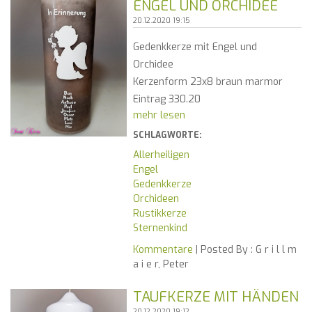
ENGEL UND ORCHIDEE
20.12.2020 19:15
Gedenkkerze mit Engel und
Orchidee
Kerzenform 23x8 braun marmor
Eintrag 330.20
mehr lesen
SCHLAGWORTE:
Allerheiligen
Engel
Gedenkkerze
Orchideen
Rustikkerze
Sternenkind
Kommentare
| Posted By :
G r i l l m
a i e r, Peter
TAUFKERZE MIT HÄNDEN
20.12.2020 19:12