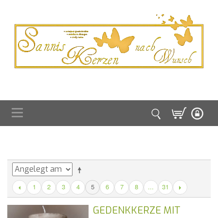
1
2
3
4
6
7
8
...
31
5
GEDENKKERZE MIT