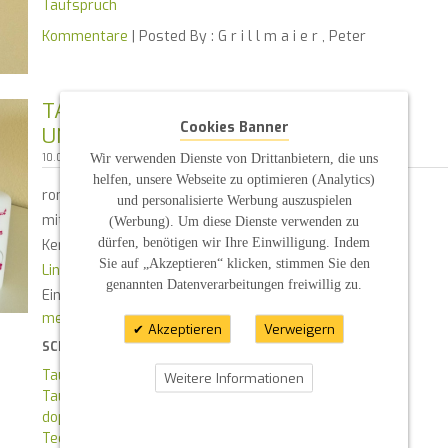
Taufspruch
Kommentare
| Posted By :
G r i l l m a i e r , Peter
TAUFKERZE ROMANTISCH MIT ENGEL
Cookies Banner
UND SPRUCH + TEELICHTEINSATZ
Wir verwenden Dienste von Drittanbietern, die uns
10.09.2022 16:00
helfen, unsere Webseite zu optimieren (Analytics)
romantisch gestaltete Taufkerze
und personalisierte Werbung auszuspielen
mit Spruch und Teelichteinsatz
(Werbung). Um diese Dienste verwenden zu
dürfen, benötigen wir Ihre Einwilligung. Indem
Kerzengröße ist 18x12,5x7cm in weiß
Sie auf „Akzeptieren“ klicken, stimmen Sie den
Link zum Produkt
genannten Datenverarbeitungen freiwillig zu.
Eintrag 375.22
mehr lesen
Akzeptieren
Verweigern
SCHLAGWORTE:
Taufkerze
Weitere Informationen
Taufe
doppelt oval abgeschrägt
Teelichteinsatz