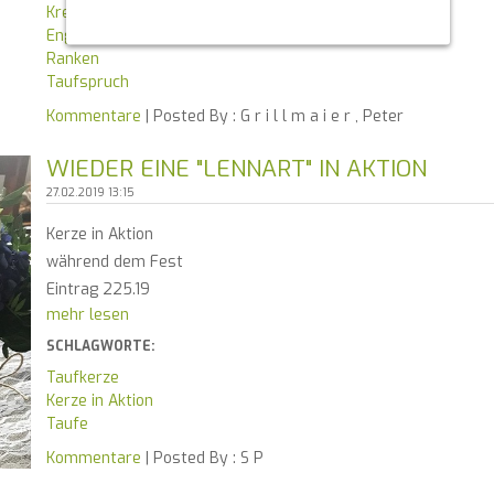
Kreuz
Engel
Ranken
Taufspruch
Kommentare
| Posted By :
G r i l l m a i e r , Peter
WIEDER EINE "LENNART" IN AKTION
27.02.2019 13:15
Kerze in Aktion
während dem Fest
Eintrag 225.19
mehr lesen
SCHLAGWORTE:
Taufkerze
Kerze in Aktion
Taufe
Kommentare
| Posted By :
S P