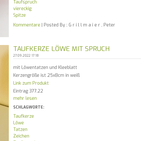
Taufspruch
viereckig
Spitze
Kommentare
| Posted By :
G r i l l m a i e r , Peter
TAUFKERZE LÖWE MIT SPRUCH
27.09.2022 17:18
mit Löwentatzen und Kleeblatt
Kerzengröße ist 25x8cm in weiß
Link zum Produkt
Eintrag 377.22
mehr lesen
SCHLAGWORTE:
Taufkerze
Löwe
Tatzen
Zeichen