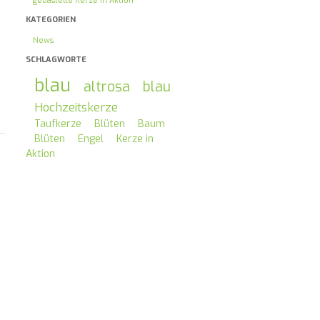
gebastelte Kerze in Aktion
KATEGORIEN
News
SCHLAGWORTE
blau
altrosa
blau
Hochzeitskerze
Taufkerze
Blüten
Baum
Blüten
Engel
Kerze in
Aktion