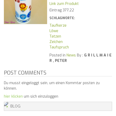
Link zum Produkt
Eintrag 377.22
SCHLAGWORTE:
Taufkerze
Löwe
Tatzen
Zeichen
Taufspruch
Posted in
News
By :
G R I L L M A I E
R , PETER
POST COMMENTS
Du musst eingeloggt sein, um einen Kommtar posten zu
können.
hier klicken
um sich einzuloggen
BLOG