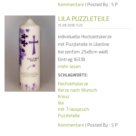
Kommentare
| Posted By :
S P
LILA PUZZLETEILE
15.08.2018 11:23
individuelle Hochzeitskerze
mit Puzzleteile in Lilatöne
Kerzenfom 25x8cm weiß
Eintrag 163.18
mehr lesen
SCHLAGWORTE:
Hochzeitskerze
Kerze nach Wunsch
Kreuz
lila
mit Trauspruch
Puzzleteile
Kommentare
| Posted By :
S P