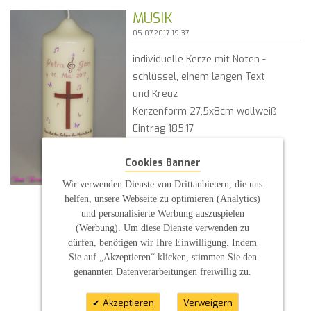
MUSIK
05.07.2017 19:37
individuelle Kerze mit Noten -
schlüssel, einem langen Text
und Kreuz
Kerzenform 27,5x8cm wollweiß
Eintrag 185.17
mehr lesen
Cookies Banner
SCHLAGWORTE:
Wir verwenden Dienste von Drittanbietern, die uns
helfen, unsere Webseite zu optimieren (Analytics)
Hochzeitskerze
und personalisierte Werbung auszuspielen
Kerze nach Wunsch
(Werbung). Um diese Dienste verwenden zu
Kreuz
dürfen, benötigen wir Ihre Einwilligung. Indem
mit Trauspruch
Sie auf „Akzeptieren“ klicken, stimmen Sie den
Musik
genannten Datenverarbeitungen freiwillig zu.
Noten
Schmetterlinge
Akzeptieren
Verweigern
Kommentare
| Posted By :
S P