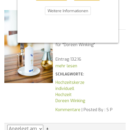
Weitere Informationen
HOCHZEITSKERZE
DOREEN WINKING
06.11.2016 22:22
nach Vorlage gestaltet
für "Doreen Winking"
Eintrag 132.16
mehr lesen
SCHLAGWORTE:
Hochzeitskerze
individuell
Hochzeit
Doreen Winking
Kommentare
| Posted By :
S P