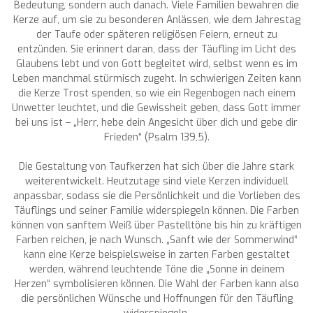
Bedeutung, sondern auch danach. Viele Familien bewahren die
Kerze auf, um sie zu besonderen Anlässen, wie dem Jahrestag
der Taufe oder späteren religiösen Feiern, erneut zu
entzünden. Sie erinnert daran, dass der Täufling im Licht des
Glaubens lebt und von Gott begleitet wird, selbst wenn es im
Leben manchmal stürmisch zugeht. In schwierigen Zeiten kann
die Kerze Trost spenden, so wie ein Regenbogen nach einem
Unwetter leuchtet, und die Gewissheit geben, dass Gott immer
bei uns ist – „Herr, hebe dein Angesicht über dich und gebe dir
Frieden“ (Psalm 139,5).
Die Gestaltung von Taufkerzen hat sich über die Jahre stark
weiterentwickelt. Heutzutage sind viele Kerzen individuell
anpassbar, sodass sie die Persönlichkeit und die Vorlieben des
Täuflings und seiner Familie widerspiegeln können. Die Farben
können von sanftem Weiß über Pastelltöne bis hin zu kräftigen
Farben reichen, je nach Wunsch. „Sanft wie der Sommerwind“
kann eine Kerze beispielsweise in zarten Farben gestaltet
werden, während leuchtende Töne die „Sonne in deinem
Herzen“ symbolisieren können. Die Wahl der Farben kann also
die persönlichen Wünsche und Hoffnungen für den Täufling