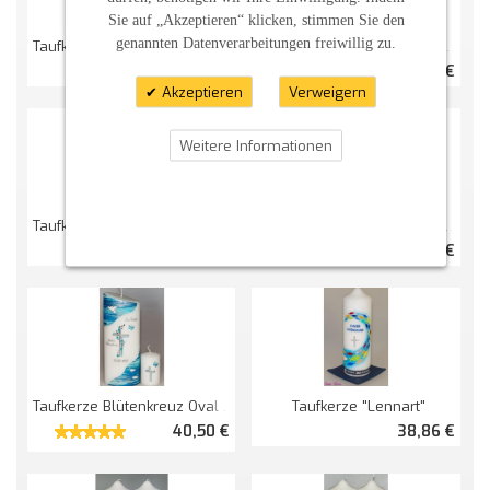
Sie auf „Akzeptieren“ klicken, stimmen Sie den
genannten Datenverarbeitungen freiwillig zu.
Taufkerze Schmetterlingsba Viereckig Mit Monogramm
Taufkerze Frühlingswiese Mit Löwe
63,36 €
42,00 €
Akzeptieren
Verweigern
Weitere Informationen
Taufkerze "ZUR TAUFE" Wollweiß
Taufkerze Engel Zeichen Mit Taufspruch Lang
49,00 €
39,30 €
Taufkerze Blütenkreuz Oval Abg.
Taufkerze "Lennart"
40,50 €
38,86 €