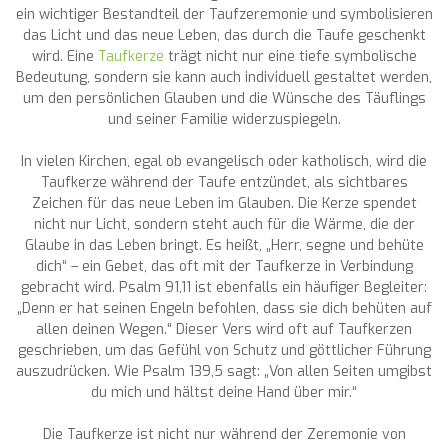
ein wichtiger Bestandteil der Taufzeremonie und symbolisieren
das Licht und das neue Leben, das durch die Taufe geschenkt
wird. Eine
Taufkerze
trägt nicht nur eine tiefe symbolische
Bedeutung, sondern sie kann auch individuell gestaltet werden,
um den persönlichen Glauben und die Wünsche des Täuflings
und seiner Familie widerzuspiegeln.
In vielen Kirchen, egal ob evangelisch oder katholisch, wird die
Taufkerze während der Taufe entzündet, als sichtbares
Zeichen für das neue Leben im Glauben. Die Kerze spendet
nicht nur Licht, sondern steht auch für die Wärme, die der
Glaube in das Leben bringt. Es heißt, „Herr, segne und behüte
dich“ – ein Gebet, das oft mit der Taufkerze in Verbindung
gebracht wird. Psalm 91,11 ist ebenfalls ein häufiger Begleiter:
„Denn er hat seinen Engeln befohlen, dass sie dich behüten auf
allen deinen Wegen.“ Dieser Vers wird oft auf Taufkerzen
geschrieben, um das Gefühl von Schutz und göttlicher Führung
auszudrücken. Wie Psalm 139,5 sagt: „Von allen Seiten umgibst
du mich und hältst deine Hand über mir.“
Die Taufkerze ist nicht nur während der Zeremonie von