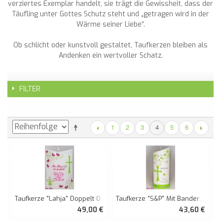
verziertes Exemplar handelt, sie trägt die Gewissheit, dass der
Täufling unter Gottes Schutz steht und „getragen wird in der
Wärme seiner Liebe“.
Ob schlicht oder kunstvoll gestaltet, Taufkerzen bleiben als
Andenken ein wertvoller Schatz.
FILTER
1
2
3
5
6
4
Taufkerze "S&P" Mit Banderole Und Zeichen Oval Abg. Perlmutt
Taufkerze "Lahja" Doppelt Oval Abg.
43,60 €
49,00 €