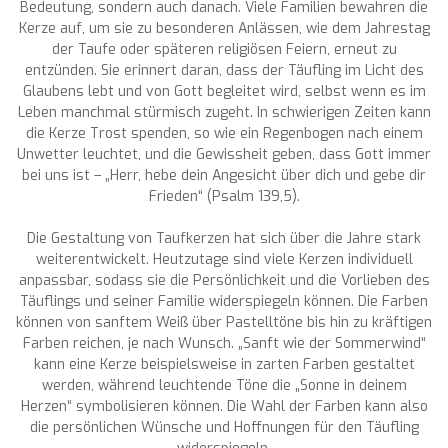
Bedeutung, sondern auch danach. Viele Familien bewahren die
Kerze auf, um sie zu besonderen Anlässen, wie dem Jahrestag
der Taufe oder späteren religiösen Feiern, erneut zu
entzünden. Sie erinnert daran, dass der Täufling im Licht des
Glaubens lebt und von Gott begleitet wird, selbst wenn es im
Leben manchmal stürmisch zugeht. In schwierigen Zeiten kann
die Kerze Trost spenden, so wie ein Regenbogen nach einem
Unwetter leuchtet, und die Gewissheit geben, dass Gott immer
bei uns ist – „Herr, hebe dein Angesicht über dich und gebe dir
Frieden“ (Psalm 139,5).
Die Gestaltung von Taufkerzen hat sich über die Jahre stark
weiterentwickelt. Heutzutage sind viele Kerzen individuell
anpassbar, sodass sie die Persönlichkeit und die Vorlieben des
Täuflings und seiner Familie widerspiegeln können. Die Farben
können von sanftem Weiß über Pastelltöne bis hin zu kräftigen
Farben reichen, je nach Wunsch. „Sanft wie der Sommerwind“
kann eine Kerze beispielsweise in zarten Farben gestaltet
werden, während leuchtende Töne die „Sonne in deinem
Herzen“ symbolisieren können. Die Wahl der Farben kann also
die persönlichen Wünsche und Hoffnungen für den Täufling