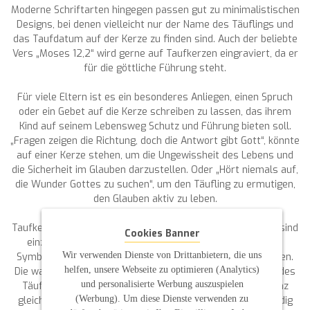
Moderne Schriftarten hingegen passen gut zu minimalistischen
Designs, bei denen vielleicht nur der Name des Täuflings und
das Taufdatum auf der Kerze zu finden sind. Auch der beliebte
Vers „Moses 12,2“ wird gerne auf Taufkerzen eingraviert, da er
für die göttliche Führung steht.
Für viele Eltern ist es ein besonderes Anliegen, einen Spruch
oder ein Gebet auf die Kerze schreiben zu lassen, das ihrem
Kind auf seinem Lebensweg Schutz und Führung bieten soll.
„Fragen zeigen die Richtung, doch die Antwort gibt Gott“, könnte
auf einer Kerze stehen, um die Ungewissheit des Lebens und
die Sicherheit im Glauben darzustellen. Oder „Hört niemals auf,
die Wunder Gottes zu suchen“, um den Täufling zu ermutigen,
den Glauben aktiv zu leben.
Taufkerzen sind weit mehr als nur Dekorationsobjekte. Sie sind
Cookies Banner
einzigartige Kunstwerke, die durch ihre Individualität und
Wir verwenden Dienste von Drittanbietern, die uns
Symbolik zu einem wichtigen Teil der Taufzeremonie werden.
helfen, unsere Webseite zu optimieren (Analytics)
Die warme Flamme der Kerze soll den Glauben im Herzen des
und personalisierte Werbung auszuspielen
Täuflings entfachen und ihn ein Leben lang begleiten. Ganz
(Werbung). Um diese Dienste verwenden zu
gleich, ob es sich um eine einfache Kerze oder ein aufwendig