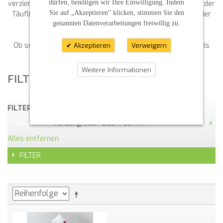
dürfen, benötigen wir Ihre Einwilligung. Indem
verziertes Exemplar handelt, sie trägt die Gewissheit, dass der
Sie auf „Akzeptieren“ klicken, stimmen Sie den
Täufling unter Gottes Schutz steht und „getragen wird in der
genannten Datenverarbeitungen freiwillig zu.
Wärme seiner Liebe“.
Ob schlicht oder kunstvoll gestaltet, Taufkerzen bleiben als
Akzeptieren
Verweigern
Andenken ein wertvoller Schatz.
Weitere Informationen
FILTERN NACH
FILTERN NACH:
Kerzengröße - 200 x 80 mm
Candle size:
Alles entfernen
FILTER