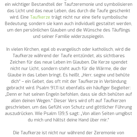
ein wichtiger Bestandteil der Taufzeremonie und symbolisieren
das Licht und das neue Leben, das durch die Taufe geschenkt
wird. Eine
Taufkerze
trägt nicht nur eine tiefe symbolische
Bedeutung, sondern sie kann auch individuell gestaltet werden,
um den persönlichen Glauben und die Wünsche des Täuflings
und seiner Familie widerzuspiegeln.
In vielen Kirchen, egal ob evangelisch oder katholisch, wird die
Taufkerze während der Taufe entzündet, als sichtbares
Zeichen für das neue Leben im Glauben. Die Kerze spendet
nicht nur Licht, sondern steht auch für die Wärme, die der
Glaube in das Leben bringt. Es heißt, „Herr, segne und behüte
dich“ – ein Gebet, das oft mit der Taufkerze in Verbindung
gebracht wird. Psalm 91,11 ist ebenfalls ein häufiger Begleiter:
„Denn er hat seinen Engeln befohlen, dass sie dich behüten auf
allen deinen Wegen.“ Dieser Vers wird oft auf Taufkerzen
geschrieben, um das Gefühl von Schutz und göttlicher Führung
auszudrücken. Wie Psalm 139,5 sagt: „Von allen Seiten umgibst
du mich und hältst deine Hand über mir.“
Die Taufkerze ist nicht nur während der Zeremonie von