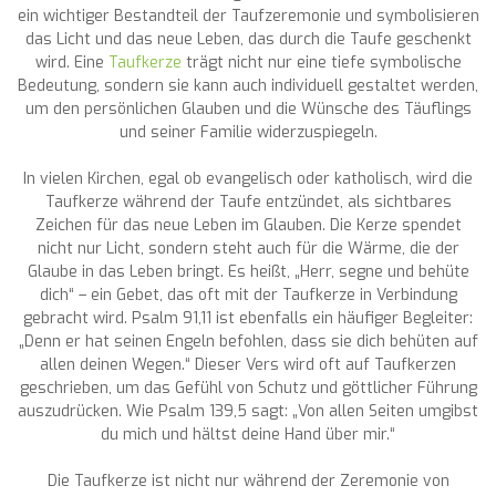
ein wichtiger Bestandteil der Taufzeremonie und symbolisieren
das Licht und das neue Leben, das durch die Taufe geschenkt
wird. Eine
Taufkerze
trägt nicht nur eine tiefe symbolische
Bedeutung, sondern sie kann auch individuell gestaltet werden,
um den persönlichen Glauben und die Wünsche des Täuflings
und seiner Familie widerzuspiegeln.
In vielen Kirchen, egal ob evangelisch oder katholisch, wird die
Taufkerze während der Taufe entzündet, als sichtbares
Zeichen für das neue Leben im Glauben. Die Kerze spendet
nicht nur Licht, sondern steht auch für die Wärme, die der
Glaube in das Leben bringt. Es heißt, „Herr, segne und behüte
dich“ – ein Gebet, das oft mit der Taufkerze in Verbindung
gebracht wird. Psalm 91,11 ist ebenfalls ein häufiger Begleiter:
„Denn er hat seinen Engeln befohlen, dass sie dich behüten auf
allen deinen Wegen.“ Dieser Vers wird oft auf Taufkerzen
geschrieben, um das Gefühl von Schutz und göttlicher Führung
auszudrücken. Wie Psalm 139,5 sagt: „Von allen Seiten umgibst
du mich und hältst deine Hand über mir.“
Die Taufkerze ist nicht nur während der Zeremonie von