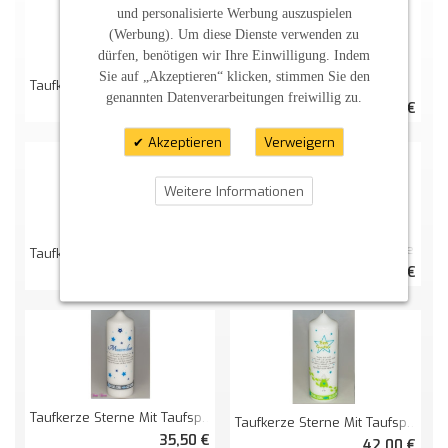
und personalisierte Werbung auszuspielen
(Werbung). Um diese Dienste verwenden zu
dürfen, benötigen wir Ihre Einwilligung. Indem
Sie auf „Akzeptieren“ klicken, stimmen Sie den
Taufkerze Mit Zeichen Groß Und Sternchen
Taufkerze Sternchen
genannten Datenverarbeitungen freiwillig zu.
29,00 €
26,00 €
Akzeptieren
Verweigern
Weitere Informationen
Taufkerze Sternchen + Engel
Taufkerze Mit Zeichen Klein Und Sternchen
29,00 €
29,00 €
Taufkerze Sterne Mit Taufspruch
Taufkerze Sterne Mit Taufspruch Und Engel
35,50 €
42,00 €