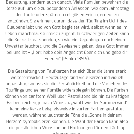
Bedeutung, sondern auch danach. Viele Familien bewahren die
Kerze auf, um sie zu besonderen Anlässen, wie dem Jahrestag
der Taufe oder späteren religiösen Feiern, erneut zu
entzünden. Sie erinnert daran, dass der Täufling im Licht des
Glaubens lebt und von Gott begleitet wird, selbst wenn es im
Leben manchmal stürmisch zugeht. In schwierigen Zeiten kann
die Kerze Trost spenden, so wie ein Regenbogen nach einem
Unwetter leuchtet, und die Gewissheit geben, dass Gott immer
bei uns ist – „Herr, hebe dein Angesicht über dich und gebe dir
Frieden“ (Psalm 139,5).
Die Gestaltung von Taufkerzen hat sich über die Jahre stark
weiterentwickelt. Heutzutage sind viele Kerzen individuell
anpassbar, sodass sie die Persönlichkeit und die Vorlieben des
Täuflings und seiner Familie widerspiegeln können. Die Farben
können von sanftem Weiß über Pastelltöne bis hin zu kräftigen
Farben reichen, je nach Wunsch. „Sanft wie der Sommerwind“
kann eine Kerze beispielsweise in zarten Farben gestaltet
werden, während leuchtende Töne die „Sonne in deinem
Herzen“ symbolisieren können. Die Wahl der Farben kann also
die persönlichen Wünsche und Hoffnungen für den Täufling