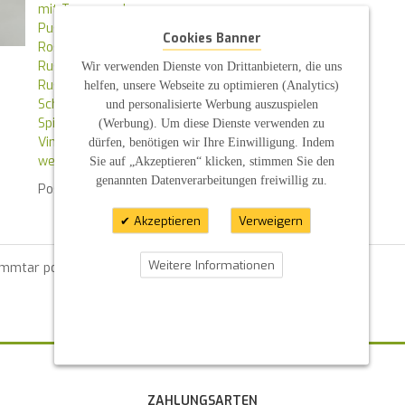
mit Trauspruch
Pusteblumen
Cookies Banner
Rosen
Rustikanakerze
Wir verwenden Dienste von Drittanbietern, die uns
Rustikkerze
helfen, unsere Webseite zu optimieren (Analytics)
Schleife
und personalisierte Werbung auszuspielen
Spitze
(Werbung). Um diese Dienste verwenden zu
Vintage
dürfen, benötigen wir Ihre Einwilligung. Indem
weiß
Sie auf „Akzeptieren“ klicken, stimmen Sie den
genannten Datenverarbeitungen freiwillig zu.
Posted in
News
By :
ES PE
Akzeptieren
Verweigern
Weitere Informationen
ommtar posten zu können.
ZAHLUNGSARTEN