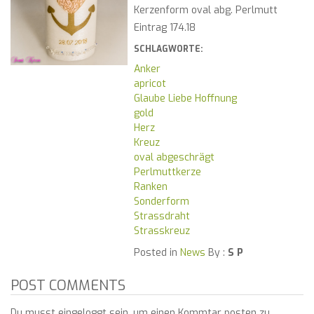
Kerzenform oval abg. Perlmutt
Eintrag 174.18
SCHLAGWORTE:
Anker
apricot
Glaube Liebe Hoffnung
gold
Herz
Kreuz
oval abgeschrägt
Perlmuttkerze
Ranken
Sonderform
Strassdraht
Strasskreuz
Posted in
News
By :
S P
POST COMMENTS
Du musst eingeloggt sein, um einen Kommtar posten zu