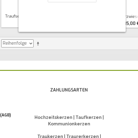
Traufset Helene + Rankenkreuz
Traufset Herzbaum + Herzwies
45,00 €
85,00 
ZAHLUNGSARTEN
 (AGB)
Hochzeitskerzen | Taufkerzen |
Kommunionkerzen
Traukerzen | Traurerkerzen |