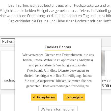
Das Taufhochzeit Set besteht aus einer Hochzeitskerze und ei
Möglichkeit, die beiden Ereignisse gemeinsam zu feiern. Individuell 
eine wunderbare Erinnerung an diesen besonderen Tag und ein schön
Set verbindet die Freude und Liebe einer Hochzeit mit der Hof
Cookies Banner
Wir verwenden Dienste von Drittanbietern, die uns
helfen, unsere Webseite zu optimieren (Analytics)
und personalisierte Werbung auszuspielen
(Werbung). Um diese Dienste verwenden zu
dürfen, benötigen wir Ihre Einwilligung. Indem
Traufset Strichmännchen Oval Abg.
Traufset Herzbaum + Herzwies
Sie auf „Akzeptieren“ klicken, stimmen Sie den
40,00 €
85,00 
genannten Datenverarbeitungen freiwillig zu.
Akzeptieren
Verweigern
Weitere Informationen