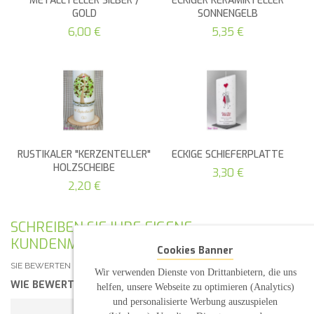
METALLTELLER SILBER /
ECKIGER KERAMIKTELLER
GOLD
SONNENGELB
6,00 €
5,35 €
RUSTIKALER "KERZENTELLER"
ECKIGE SCHIEFERPLATTE
HOLZSCHEIBE
3,30 €
2,20 €
SCHREIBEN SIE IHRE EIGENE
KUNDENMEINUNG
Cookies Banner
SIE BEWERTEN DEN ARTIKEL:
TRAUFSET STRICHMÄNNCHEN OVAL ABG.
Wir verwenden Dienste von Drittanbietern, die uns
WIE BEWERTEN SIE DIESEN ARTIKEL?
*
helfen, unsere Webseite zu optimieren (Analytics)
und personalisierte Werbung auszuspielen
1 STERN
2 STERNE
3 STERNE
4 STERNE