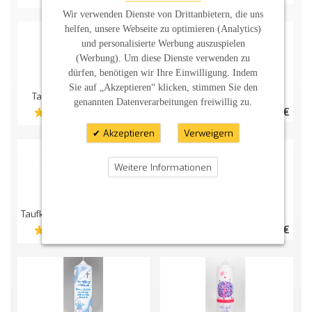
Wir verwenden Dienste von Drittanbietern, die uns
helfen, unsere Webseite zu optimieren (Analytics)
und personalisierte Werbung auszuspielen
(Werbung). Um diese Dienste verwenden zu
dürfen, benötigen wir Ihre Einwilligung. Indem
Sie auf „Akzeptieren“ klicken, stimmen Sie den
Taufkerze Engel Zeichen
Taufkerze "3Engel"
genannten Datenverarbeitungen freiwillig zu.
32,80 €
33,00 €
Akzeptieren
Verweigern
Weitere Informationen
Taufkerze "Engelszeichen" Ohne Spruch
Taufkerze "Engelszeichen" Mit Spruch Neu
33,00 €
39,30 €