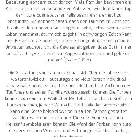
Bedeutung, sondern auch danach. Viele Familien bewahren die
Kerze auf, um sie zu besonderen Anlässen, wie dem Jahrestag
der Taufe oder späteren religiösen Feiern, erneut zu
entzünden. Sie erinnert daran, dass der Täufling im Licht des
Glaubens lebt und von Gott begleitet wird, selbst wenn es im
Leben manchmal stürmisch zugeht. In schwierigen Zeiten kann
die Kerze Trost spenden, so wie ein Regenbogen nach einem
Unwetter leuchtet, und die Gewissheit geben, dass Gott immer
bei uns ist – „Herr, hebe dein Angesicht über dich und gebe dir
Frieden“ (Psalm 139,5).
Die Gestaltung von Taufkerzen hat sich über die Jahre stark
weiterentwickelt. Heutzutage sind viele Kerzen individuell
anpassbar, sodass sie die Persönlichkeit und die Vorlieben des
Täuflings und seiner Familie widerspiegeln können. Die Farben
können von sanftem Weiß über Pastelltöne bis hin zu kräftigen
Farben reichen, je nach Wunsch. „Sanft wie der Sommerwind“
kann eine Kerze beispielsweise in zarten Farben gestaltet
werden, während leuchtende Töne die „Sonne in deinem
Herzen“ symbolisieren können. Die Wahl der Farben kann also
die persönlichen Wünsche und Hoffnungen für den Täufling