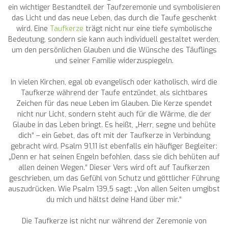
ein wichtiger Bestandteil der Taufzeremonie und symbolisieren
das Licht und das neue Leben, das durch die Taufe geschenkt
wird. Eine
Taufkerze
trägt nicht nur eine tiefe symbolische
Bedeutung, sondern sie kann auch individuell gestaltet werden,
um den persönlichen Glauben und die Wünsche des Täuflings
und seiner Familie widerzuspiegeln.
In vielen Kirchen, egal ob evangelisch oder katholisch, wird die
Taufkerze während der Taufe entzündet, als sichtbares
Zeichen für das neue Leben im Glauben. Die Kerze spendet
nicht nur Licht, sondern steht auch für die Wärme, die der
Glaube in das Leben bringt. Es heißt, „Herr, segne und behüte
dich“ – ein Gebet, das oft mit der Taufkerze in Verbindung
gebracht wird. Psalm 91,11 ist ebenfalls ein häufiger Begleiter:
„Denn er hat seinen Engeln befohlen, dass sie dich behüten auf
allen deinen Wegen.“ Dieser Vers wird oft auf Taufkerzen
geschrieben, um das Gefühl von Schutz und göttlicher Führung
auszudrücken. Wie Psalm 139,5 sagt: „Von allen Seiten umgibst
du mich und hältst deine Hand über mir.“
Die Taufkerze ist nicht nur während der Zeremonie von