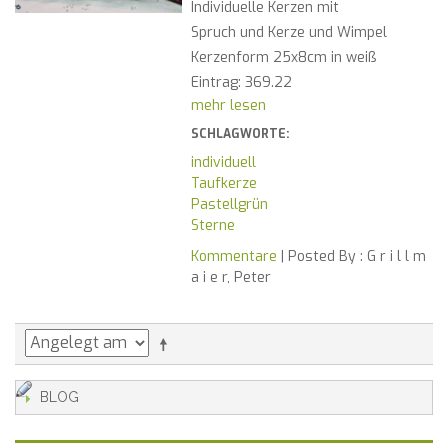
Individuelle Kerzen mit
Spruch und Kerze und Wimpel
Kerzenform 25x8cm in weiß
Eintrag: 369.22
mehr lesen
SCHLAGWORTE:
individuell
Taufkerze
Pastellgrün
Sterne
Kommentare
| Posted By :
G r i l l m
a i e r, Peter
BLOG