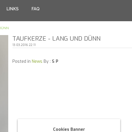
LINKS
FAQ
 DÜNN
TAUFKERZE - LANG UND DÜNN
13.03.2016 22:11
Posted in
News
By :
S P
Cookies Banner