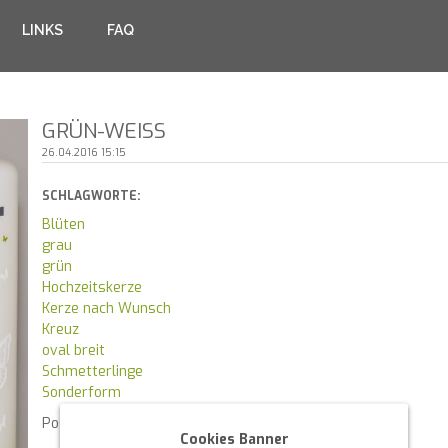
LINKS
FAQ
GRÜN-WEISS
26.04.2016 15:15
SCHLAGWORTE:
Blüten
grau
grün
Hochzeitskerze
Kerze nach Wunsch
Kreuz
oval breit
Schmetterlinge
Sonderform
Posted in
News
By :
S P
Cookies Banner