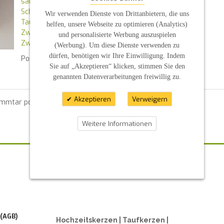
sand
Schiff
Wir verwenden Dienste von Drittanbietern, die uns
Taufkerze
helfen, unsere Webseite zu optimieren (Analytics)
Zwillinge
und personalisierte Werbung auszuspielen
Zwillingskerzen
(Werbung). Um diese Dienste verwenden zu
dürfen, benötigen wir Ihre Einwilligung. Indem
Posted in
News
By :
S P
Sie auf „Akzeptieren“ klicken, stimmen Sie den
genannten Datenverarbeitungen freiwillig zu.
Akzeptieren
Verweigern
ommtar posten zu können.
Weitere Informationen
ZAHLUNGSARTEN
 (AGB)
Hochzeitskerzen | Taufkerzen |