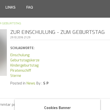
LINKS
FAQ
M GEBURTSTAG
ZUR EINSCHULUNG - ZUM GEBURTSTAG
29.10.2016 21:29
SCHLAGWORTE:
Einschulung
Geburtstagskerze
Kindergeburtstag
Piratenschiff
Sterne
Posted in
News
By :
S P
ommtar posten zu können.
Cookies Banner