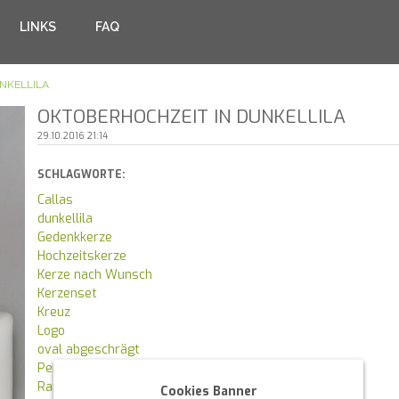
LINKS
FAQ
NKELLILA
OKTOBERHOCHZEIT IN DUNKELLILA
29.10.2016 21:14
SCHLAGWORTE:
Callas
dunkellila
Gedenkkerze
Hochzeitskerze
Kerze nach Wunsch
Kerzenset
Kreuz
Logo
oval abgeschrägt
Perlmuttkerze
Ranken
Cookies Banner