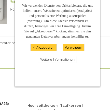
Sonderform
Wir verwenden Dienste von Drittanbietern, die uns
Posted in
News
By :
S P
helfen, unsere Webseite zu optimieren (Analytics)
und personalisierte Werbung auszuspielen
(Werbung). Um diese Dienste verwenden zu
dürfen, benötigen wir Ihre Einwilligung. Indem
Sie auf „Akzeptieren“ klicken, stimmen Sie den
genannten Datenverarbeitungen freiwillig zu.
ommtar posten zu können.
Akzeptieren
Verweigern
Weitere Informationen
ZAHLUNGSARTEN
 (AGB)
Hochzeitskerzen | Taufkerzen |