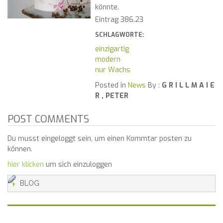
könnte.
Eintrag 386.23
SCHLAGWORTE:
einzigartig
modern
nur Wachs
Posted in
News
By :
G R I L L M A I E
R , PETER
POST COMMENTS
Du musst eingeloggt sein, um einen Kommtar posten zu
können.
hier klicken
um sich einzuloggen
BLOG