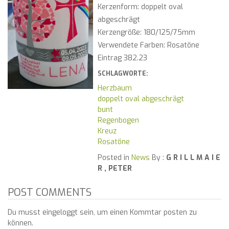
Kerzenform: doppelt oval
abgeschrägt
Kerzengröße: 180/125/75mm
Verwendete Farben: Rosatöne
Eintrag 382.23
SCHLAGWORTE:
Herzbaum
doppelt oval abgeschrägt
bunt
Regenbogen
Kreuz
Rosatöne
Posted in
News
By :
G R I L L M A I E
R , PETER
POST COMMENTS
Du musst eingeloggt sein, um einen Kommtar posten zu
können.