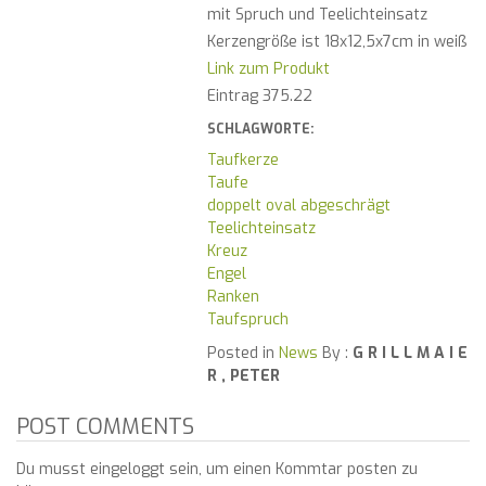
mit Spruch und Teelichteinsatz
Kerzengröße ist 18x12,5x7cm in weiß
Link zum Produkt
Eintrag 375.22
SCHLAGWORTE:
Taufkerze
Taufe
doppelt oval abgeschrägt
Teelichteinsatz
Kreuz
Engel
Ranken
Taufspruch
Posted in
News
By :
G R I L L M A I E
R , PETER
POST COMMENTS
Du musst eingeloggt sein, um einen Kommtar posten zu