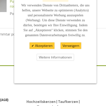
Pusteblumen
Wir verwenden Dienste von Drittanbietern, die uns
rosa
helfen, unsere Webseite zu optimieren (Analytics)
Posted in
News
By :
ES PE
und personalisierte Werbung auszuspielen
(Werbung). Um diese Dienste verwenden zu
dürfen, benötigen wir Ihre Einwilligung. Indem
Sie auf „Akzeptieren“ klicken, stimmen Sie den
ommtar posten zu können.
genannten Datenverarbeitungen freiwillig zu.
Akzeptieren
Verweigern
Weitere Informationen
ZAHLUNGSARTEN
 (AGB)
Hochzeitskerzen | Taufkerzen |