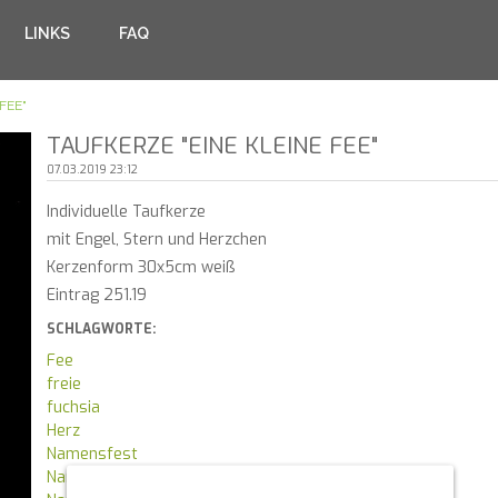
LINKS
FAQ
FEE"
TAUFKERZE "EINE KLEINE FEE"
07.03.2019 23:12
Individuelle Taufkerze
mit Engel, Stern und Herzchen
Kerzenform 30x5cm weiß
Eintrag 251.19
SCHLAGWORTE:
Fee
freie
fuchsia
Herz
Namensfest
Namensgebungsfest