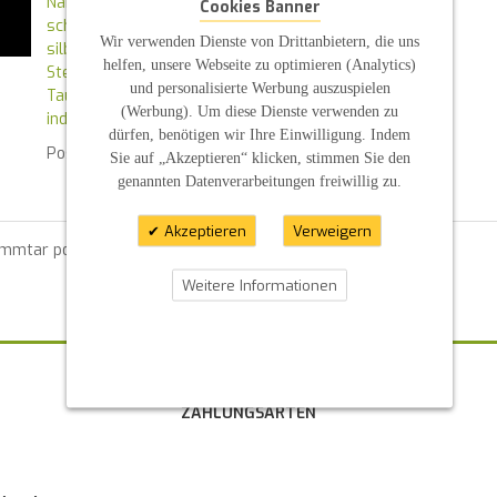
Namensweihe
Cookies Banner
schmal
Wir verwenden Dienste von Drittanbietern, die uns
silber
helfen, unsere Webseite zu optimieren (Analytics)
Sterne
und personalisierte Werbung auszuspielen
Taufkerze
(Werbung). Um diese Dienste verwenden zu
individuell nach Kundenwunsch
dürfen, benötigen wir Ihre Einwilligung. Indem
Posted in
News
By :
S P
Sie auf „Akzeptieren“ klicken, stimmen Sie den
genannten Datenverarbeitungen freiwillig zu.
Akzeptieren
Verweigern
ommtar posten zu können.
Weitere Informationen
ZAHLUNGSARTEN