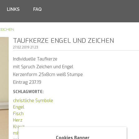
LINKS
FAQ
ZEICHEN
TAUFKERZE ENGEL UND ZEICHEN
27.02.2019 21:23
Individuelle Taufkerze
mit Spruch Zeichen und Engel
Kerzenform 25x8cm weiß Stumpe
Eintrag 237.19
SCHLAGWORTE:
christliche Symbole
Engel
Fisch
Herz
Kreuz
mit Taufspruch
Cookies Banner