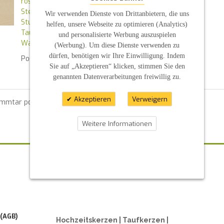
rosa
Sterne
Wir verwenden Dienste von Drittanbietern, die uns
Stumpenkerze
helfen, unsere Webseite zu optimieren (Analytics)
Taufkerze
und personalisierte Werbung auszuspielen
Wasserzeichen
(Werbung). Um diese Dienste verwenden zu
dürfen, benötigen wir Ihre Einwilligung. Indem
Posted in
News
By :
S P
Sie auf „Akzeptieren“ klicken, stimmen Sie den
genannten Datenverarbeitungen freiwillig zu.
Akzeptieren
Verweigern
ommtar posten zu können.
Weitere Informationen
ZAHLUNGSARTEN
 (AGB)
Hochzeitskerzen | Taufkerzen |