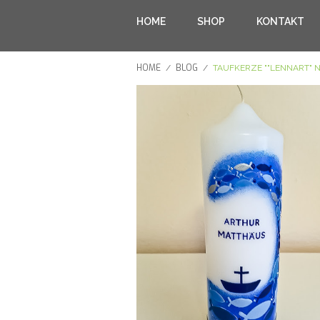
HOME
SHOP
KONTAKT
HOME
BLOG
/
/
TAUFKERZE ""LENNART" 