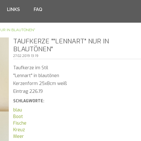
LINKS
FAQ
NUR IN BLAUTÖNEN"
TAUFKERZE ""LENNART" NUR IN
BLAUTÖNEN"
27.02.2019 13:19
Taufkerze im Stil
"Lennart" in blautönen
Kerzenform 25x8cm weiß
Eintrag 226.19
SCHLAGWORTE:
blau
Boot
Fische
Kreuz
Meer