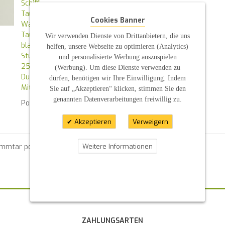
Schiff
Taufkerze
Cookies Banner
Wasser
Taufe
Wir verwenden Dienste von Drittanbietern, die uns
blautöne
helfen, unsere Webseite zu optimieren (Analytics)
Stumpenkerze
und personalisierte Werbung auszuspielen
25x8cm weiß
(Werbung). Um diese Dienste verwenden zu
Dunkelblau
dürfen, benötigen wir Ihre Einwilligung. Indem
Mittelblau
Sie auf „Akzeptieren“ klicken, stimmen Sie den
genannten Datenverarbeitungen freiwillig zu.
Posted in
News
By :
S P
Akzeptieren
Verweigern
Weitere Informationen
ommtar posten zu können.
ZAHLUNGSARTEN