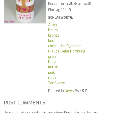
Kerzenform 20x8cm weiß
Eintrag 144.18
SCHLAGWORTE:
Anker
Baum
bronze
bunt
christliche Symbole
Glaube Liebe Hoffnung
grün
Herz
Kreuz
pink
rosa
Taufkerze
Posted in
News
By :
S P
POST COMMENTS
Du musst eingeloggt sein, um einen Kommtar posten zu