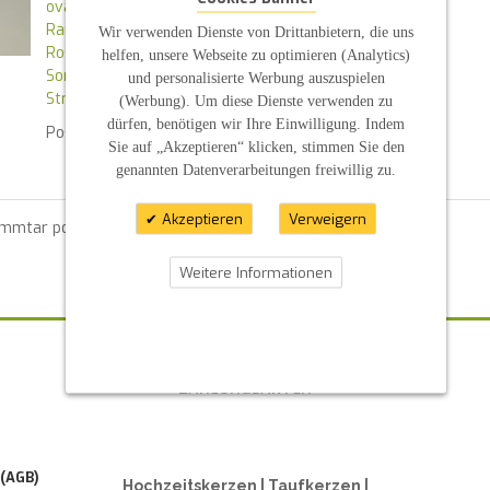
oval abgeschrägt beit
Ranken
Wir verwenden Dienste von Drittanbietern, die uns
Rosen
helfen, unsere Webseite zu optimieren (Analytics)
Sonderform
und personalisierte Werbung auszuspielen
Strasssteine
(Werbung). Um diese Dienste verwenden zu
dürfen, benötigen wir Ihre Einwilligung. Indem
Posted in
News
By :
S P
Sie auf „Akzeptieren“ klicken, stimmen Sie den
genannten Datenverarbeitungen freiwillig zu.
Akzeptieren
Verweigern
ommtar posten zu können.
Weitere Informationen
ZAHLUNGSARTEN
 (AGB)
Hochzeitskerzen | Taufkerzen |