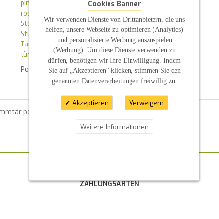
pink
Cookies Banner
rosa
Wir verwenden Dienste von Drittanbietern, die uns
Sterne
helfen, unsere Webseite zu optimieren (Analytics)
Stumpenkerze
und personalisierte Werbung auszuspielen
Taufkerze
(Werbung). Um diese Dienste verwenden zu
türkis
dürfen, benötigen wir Ihre Einwilligung. Indem
Posted in
News
By :
S P
Sie auf „Akzeptieren“ klicken, stimmen Sie den
genannten Datenverarbeitungen freiwillig zu.
Akzeptieren
Verweigern
ommtar posten zu können.
Weitere Informationen
ZAHLUNGSARTEN