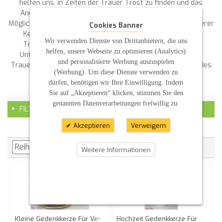
helfen uns, in Zeiten der Trauer Trost zu finden und das
Andenken an verstorbene Personen zu ehren. Durch die
Möglichkeit der Personalisierung und die hohe Qualität unserer
Cookies Banner
Kerzen bieten wir Ihnen ein Produkt, das sowohl in der
Wir verwenden Dienste von Drittanbietern, die uns
Trauerfeier als auch im privaten Raum eine wertvolle
helfen, unsere Webseite zu optimieren (Analytics)
Unterstützung sein kann. Tauchen Sie ein in die Welt der
und personalisierte Werbung auszuspielen
Trauerkerzen und lassen Sie sich von der heilenden Kraft des
(Werbung). Um diese Dienste verwenden zu
Lichts berühren.
dürfen, benötigen wir Ihre Einwilligung. Indem
Sie auf „Akzeptieren“ klicken, stimmen Sie den
genannten Datenverarbeitungen freiwillig zu.
FILTER
Akzeptieren
Verweigern
Weitere Informationen
Kleine Gedenkkerze Für Verstorbene Rustik
Hochzeit Gedenkkerze Für Verstorbene "Perlen"