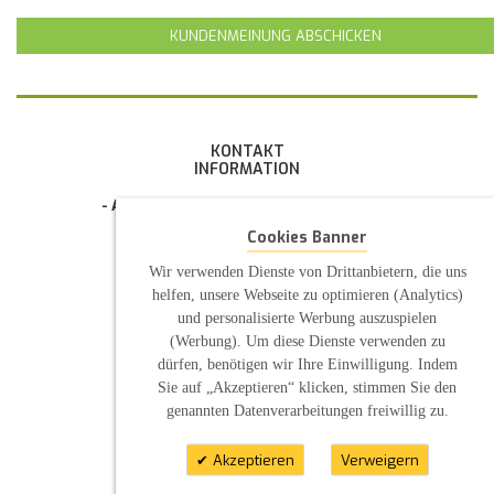
KUNDENMEINUNG ABSCHICKEN
KONTAKT
INFORMATION
- Allgemeine Geschäftsbedingung (AGB)
- Widerrufsbelehrung
Cookies Banner
- Datenschutzerklärung
- Impressum
Wir verwenden Dienste von Drittanbietern, die uns
- Pflegehinweise
E-Mail: infos@sp-kerzen.de
helfen, unsere Webseite zu optimieren (Analytics)
und personalisierte Werbung auszuspielen
(Werbung). Um diese Dienste verwenden zu
dürfen, benötigen wir Ihre Einwilligung. Indem
Sie auf „Akzeptieren“ klicken, stimmen Sie den
genannten Datenverarbeitungen freiwillig zu.
Akzeptieren
Verweigern