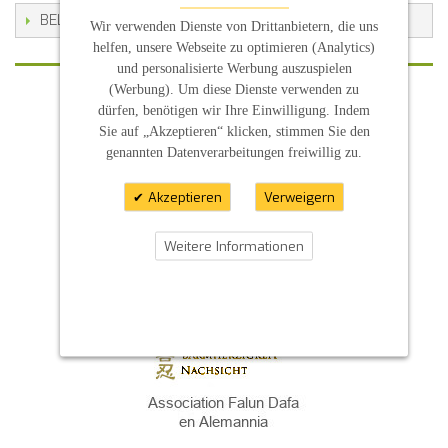
BELIEBTE SCHLAGWORTE
Wir verwenden Dienste von Drittanbietern, die uns
helfen, unsere Webseite zu optimieren (Analytics)
und personalisierte Werbung auszuspielen
(Werbung). Um diese Dienste verwenden zu
dürfen, benötigen wir Ihre Einwilligung. Indem
KONTAKT
INFORMATION
Sie auf „Akzeptieren“ klicken, stimmen Sie den
genannten Datenverarbeitungen freiwillig zu.
- Allgemeine Geschäftsbedingung (AGB)
- Widerrufsbelehrung
- Datenschutzerklärung
Akzeptieren
Verweigern
- Impressum
- Pflegehinweise
E-Mail: infos@sp-kerzen.de
Weitere Informationen