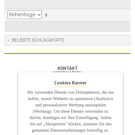
BELIEBTE SCHLAGWORTE
KONTAKT
INFORMATION
Cookies Banner
- Allgemeine Geschäftsbedingung (AGB)
- Widerrufsbelehrung
Wir verwenden Dienste von Drittanbietern, die uns
- Datenschutzerklärung
- Impressum
helfen, unsere Webseite zu optimieren (Analytics)
- Pflegehinweise
und personalisierte Werbung auszuspielen
E-Mail: infos@sp-kerzen.de
(Werbung). Um diese Dienste verwenden zu
dürfen, benötigen wir Ihre Einwilligung. Indem
Sie auf „Akzeptieren“ klicken, stimmen Sie den
genannten Datenverarbeitungen freiwillig zu.