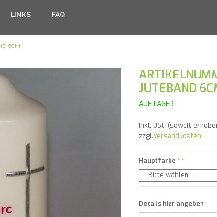
LINKS
FAQ
ND 6CM
ARTIKELNUMM
JUTEBAND 6C
AUF LAGER
inkl. USt. (soweit erhobe
zzgl.
Versandkosten
Hauptfarbe
*
Details hier angeben