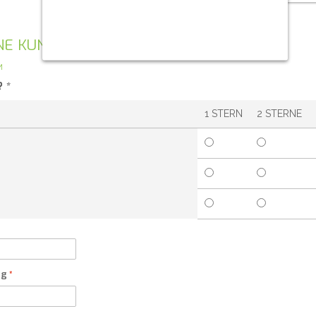
GENE KUNDENMEINUNG
M
?
*
1 STERN
2 STERNE
ng