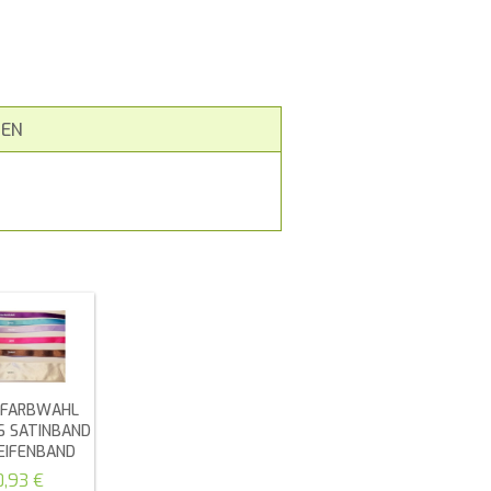
EN
E FARBWAHL
S SATINBAND
EIFENBAND
0,93 €