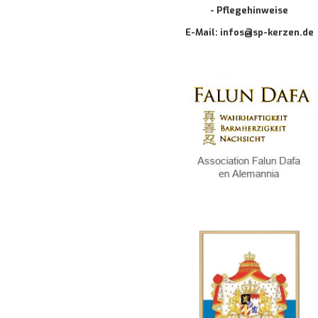
- Pflegehinweise
E-Mail: infos@sp-kerzen.de