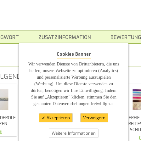
AGWORT
ZUSATZINFORMATION
BEWERTUNG
Cookies Banner
Wir verwenden Dienste von Drittanbietern, die uns
helfen, unsere Webseite zu optimieren (Analytics)
LGENDEN ARTIKELN INTERESSIERT SEIN
und personalisierte Werbung auszuspielen
(Werbung). Um diese Dienste verwenden zu
dürfen, benötigen wir Ihre Einwilligung. Indem
Sie auf „Akzeptieren“ klicken, stimmen Sie den
genannten Datenverarbeitungen freiwillig zu.
DEROLE
1M DEKOBAND
1M FREIE FARBWAHL
FREI
Akzeptieren
Verweigern
ZEN
TANNENBAUM GRÜN
ORGANZABAND
BREITE
16MM BREIT
SCHLEIFENBAND
SCHL
€
Weitere Informationen
1,20 €
0,35 €