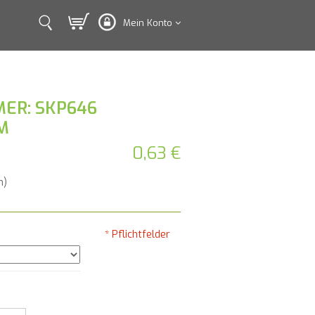
Mein Konto
ER: SKP646
M
0,63 €
n)
* Pflichtfelder