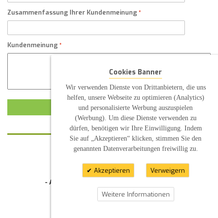
Zusammenfassung Ihrer Kundenmeinung
Kundenmeinung
Cookies Banner
Wir verwenden Dienste von Drittanbietern, die uns
helfen, unsere Webseite zu optimieren (Analytics)
KUNDENMEINUNG ABSCHICKEN
und personalisierte Werbung auszuspielen
(Werbung). Um diese Dienste verwenden zu
dürfen, benötigen wir Ihre Einwilligung. Indem
Sie auf „Akzeptieren“ klicken, stimmen Sie den
genannten Datenverarbeitungen freiwillig zu.
KONTAKT
INFORMATION
Akzeptieren
Verweigern
- Allgemeine Geschäftsbedingung (AGB)
- Widerrufsbelehrung
Weitere Informationen
- Datenschutzerklärung
- Impressum
- Pflegehinweise