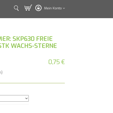
Mein Konto
ER: SKP630 FREIE
STK WACHS-STERNE
0,75 €
n)