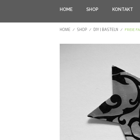
HOME
SHOP
KONTAKT
HOME
SHOP
DIY | BASTELN
/
/
/
FREIE F