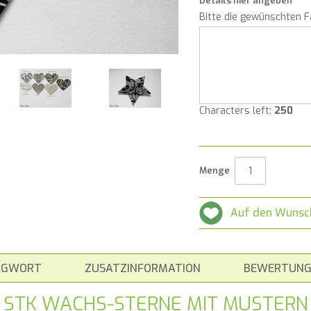
Details hier angeben
Bitte die gewünschten 
Characters left:
250
Menge
Auf den Wunsc
AGWORT
ZUSATZINFORMATION
BEWERTUNG
3 STK WACHS-STERNE MIT MUSTERN