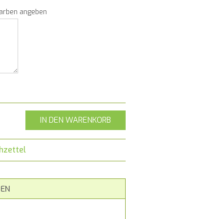
Farben angeben
IN DEN WARENKORB
hzettel
EN