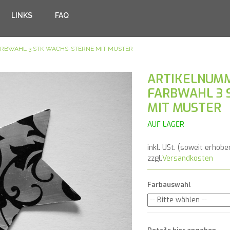
LINKS
FAQ
ARBWAHL 3 STK WACHS-STERNE MIT MUSTER
ARTIKELNUMM
FARBWAHL 3 
MIT MUSTER
AUF LAGER
inkl. USt. (soweit erhobe
zzgl.
Versandkosten
Farbauswahl