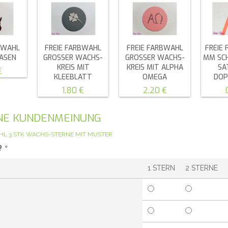
BWAHL
FREIE FARBWAHL
FREIE FARBWAHL
FREIE
ASEN
GROSSER WACHS-K
GROSSER WACHS-K
MM SC
REIS MIT K
REIS MIT ALPHA O
SA
€
LEEBLATT
MEGA
DOP
1,80 €
2,20 €
GENE KUNDENMEINUNG
HL 3 STK WACHS-STERNE MIT MUSTER
?
*
1 STERN
2 STERNE