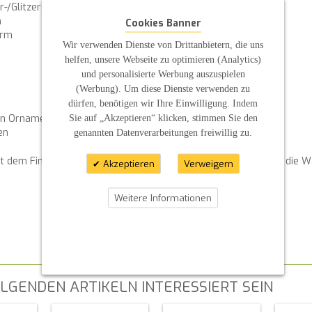
-/Glitzereffekt in Eckenoptik
n
Cookies Banner
orm
Wir verwenden Dienste von Drittanbietern, die uns
helfen, unsere Webseite zu optimieren (Analytics)
und personalisierte Werbung auszuspielen
(Werbung). Um diese Dienste verwenden zu
dürfen, benötigen wir Ihre Einwilligung. Indem
Sie auf „Akzeptieren“ klicken, stimmen Sie den
zen Ornamenten
en
genannten Datenverarbeitungen freiwillig zu.
t dem Finger auf die Kerze gedrückt werden und haften durch die 
Akzeptieren
Verweigern
Weitere Informationen
LGENDEN ARTIKELN INTERESSIERT SEIN