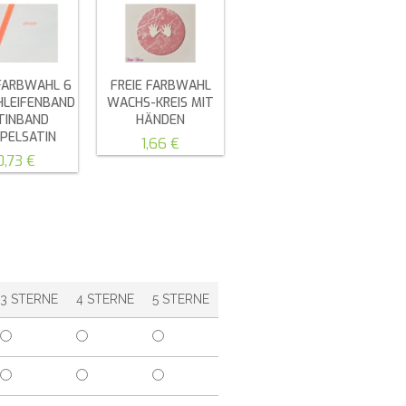
 FARBWAHL 6
FREIE FARBWAHL
HLEIFENBAND
WACHS-KREIS MIT
TINBAND
HÄNDEN
PELSATIN
1,66 €
0,73 €
3 STERNE
4 STERNE
5 STERNE