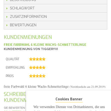
SCHLAGWORT
ZUSATZINFORMATION
BEWERTUNGEN
KUNDENMEINUNGEN
FREIE FARBWAHL 6 KLEINE WACHS-SCHMETTERLINGE
KUNDENMEINUNG VON
TIGGERYVI
QUALITÄT
EMPFEHLUNG
PREIS
freie Farbwahl 6 kleine Wachs-Schmetterlinge
(Veröffentlicht am 21.09.2019)
SCHREIBEN SIE IHRE EIGENE
Cookies Banner
KUNDENMEINUNG
Wir verwenden Dienste von Drittanbietern, die uns
SIE BEWERTEN DEN ARTIKEL:
FREIE FARBWAHL 6 WACHS-