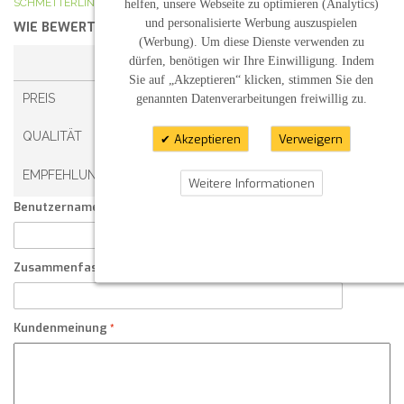
SCHMETTERLINGE KLEIN
helfen, unsere Webseite zu optimieren (Analytics)
und personalisierte Werbung auszuspielen
WIE BEWERTEN SIE DIESEN ARTIKEL?
*
(Werbung). Um diese Dienste verwenden zu
dürfen, benötigen wir Ihre Einwilligung. Indem
1 STERN
2 STERNE
3 STERNE
4 STERNE
Sie auf „Akzeptieren“ klicken, stimmen Sie den
PREIS
genannten Datenverarbeitungen freiwillig zu.
QUALITÄT
Akzeptieren
Verweigern
EMPFEHLUNG
Weitere Informationen
Benutzername:
Zusammenfassung Ihrer Kundenmeinung
Kundenmeinung