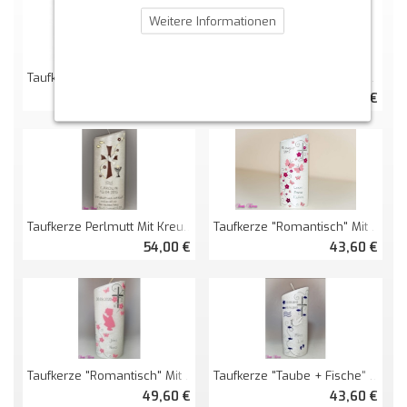
Weitere Informationen
Taufkerze "romantisch" Mit Blüten Perlmutt
Taufkerze "Strasskreuz" Und Blütenranken Oval Abg. Perlmutt
43,70 €
42,00 €
Taufkerze "romantisch" Mit Schmetterlingen Und Blüten Oval Abg. Perlmutt
Taufkerze Perlmutt Mit Kreuz Oval Abg.
43,60 €
54,00 €
Taufkerze "romantisch" Mit Engel Perlmutt Oval Abg.
Taufkerze "Taube + Fische" Oval Abg. Perlmutt
49,60 €
43,60 €