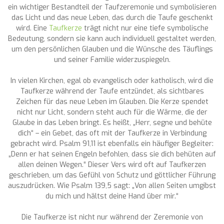
ein wichtiger Bestandteil der Taufzeremonie und symbolisieren
das Licht und das neue Leben, das durch die Taufe geschenkt
wird. Eine
Taufkerze
trägt nicht nur eine tiefe symbolische
Bedeutung, sondern sie kann auch individuell gestaltet werden,
um den persönlichen Glauben und die Wünsche des Täuflings
und seiner Familie widerzuspiegeln.
In vielen Kirchen, egal ob evangelisch oder katholisch, wird die
Taufkerze während der Taufe entzündet, als sichtbares
Zeichen für das neue Leben im Glauben. Die Kerze spendet
nicht nur Licht, sondern steht auch für die Wärme, die der
Glaube in das Leben bringt. Es heißt, „Herr, segne und behüte
dich“ – ein Gebet, das oft mit der Taufkerze in Verbindung
gebracht wird. Psalm 91,11 ist ebenfalls ein häufiger Begleiter:
„Denn er hat seinen Engeln befohlen, dass sie dich behüten auf
allen deinen Wegen.“ Dieser Vers wird oft auf Taufkerzen
geschrieben, um das Gefühl von Schutz und göttlicher Führung
auszudrücken. Wie Psalm 139,5 sagt: „Von allen Seiten umgibst
du mich und hältst deine Hand über mir.“
Die Taufkerze ist nicht nur während der Zeremonie von