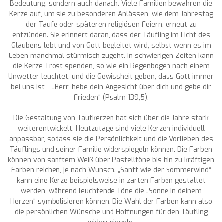
Bedeutung, sondern auch danach. Viele Familien bewahren die
Kerze auf, um sie zu besonderen Anlässen, wie dem Jahrestag
der Taufe oder späteren religiösen Feiern, erneut zu
entzünden. Sie erinnert daran, dass der Täufling im Licht des
Glaubens lebt und von Gott begleitet wird, selbst wenn es im
Leben manchmal stürmisch zugeht. In schwierigen Zeiten kann
die Kerze Trost spenden, so wie ein Regenbogen nach einem
Unwetter leuchtet, und die Gewissheit geben, dass Gott immer
bei uns ist – „Herr, hebe dein Angesicht über dich und gebe dir
Frieden“ (Psalm 139,5).
Die Gestaltung von Taufkerzen hat sich über die Jahre stark
weiterentwickelt. Heutzutage sind viele Kerzen individuell
anpassbar, sodass sie die Persönlichkeit und die Vorlieben des
Täuflings und seiner Familie widerspiegeln können. Die Farben
können von sanftem Weiß über Pastelltöne bis hin zu kräftigen
Farben reichen, je nach Wunsch. „Sanft wie der Sommerwind“
kann eine Kerze beispielsweise in zarten Farben gestaltet
werden, während leuchtende Töne die „Sonne in deinem
Herzen“ symbolisieren können. Die Wahl der Farben kann also
die persönlichen Wünsche und Hoffnungen für den Täufling