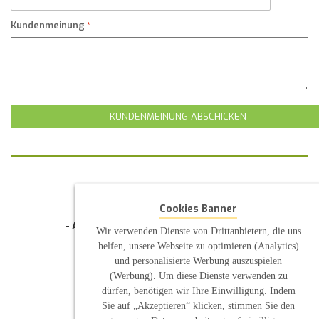
Kundenmeinung
KUNDENMEINUNG ABSCHICKEN
KONTAKT
INFORMATION
Cookies Banner
- Allgemeine Geschäftsbedingung (AGB)
Wir verwenden Dienste von Drittanbietern, die uns
- Widerrufsbelehrung
helfen, unsere Webseite zu optimieren (Analytics)
- Datenschutzerklärung
- Impressum
und personalisierte Werbung auszuspielen
- Pflegehinweise
(Werbung). Um diese Dienste verwenden zu
E-Mail: infos@sp-kerzen.de
dürfen, benötigen wir Ihre Einwilligung. Indem
Sie auf „Akzeptieren“ klicken, stimmen Sie den