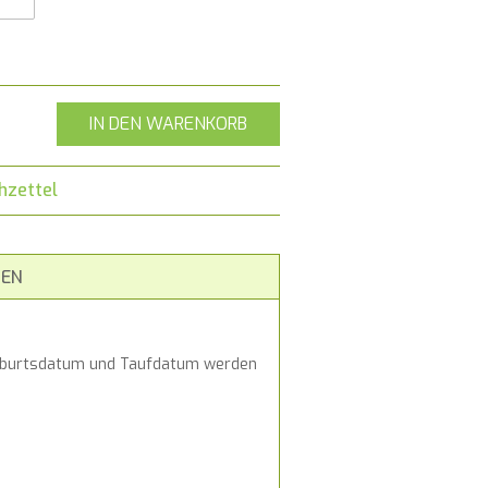
IN DEN WARENKORB
hzettel
EN
. Geburtsdatum und Taufdatum werden