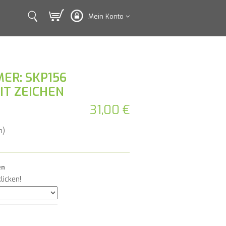
Mein Konto
ER: SKP156
IT ZEICHEN
31,00 €
n)
en
licken!