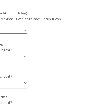
Rechts oder Unten)
! Maximal 3 von oben nach unten = von
ks
ünscht?
ünscht?
echts
ünscht?