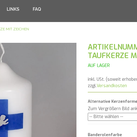
LINKS
FAQ
ZE MIT ZEICHEN
ARTIKELNUMM
TAUFKERZE M
AUF LAGER
inkl. USt. (soweit erhobe
zzgl.
Versandkosten
Alternative Kerzenform
Zum Vergrößern Bild ank
Banderolenfarbe